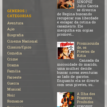
SINOPSE
Julio Garcia
se divorcia
GÊNEROS |
de Regina buscando
CATEGORIAS
recuperar sua liberdade
e escapar da rotina do
Aventura
casamento. Ele
Ação
mergulha em orgias
promovi...
Biografia
Cinema Nacional
Promiscuida
Clássico/Épico
de, os
Pivetes de
Comédia
Kátia
Crime
Cansada da
morosidade do marido,
Drama
uma mulher decide
Família
buscar novas aventuras
ao lado de garotos.
Faroeste
Enquanto ela se diverte
Guerra
com seus pivetes, su...
Musical
A Ilha dos
Noir
Prazeres
Romance
Proibidos