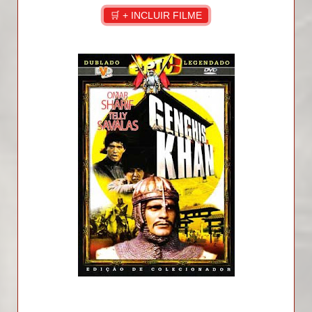
🛒 + INCLUIR FILME