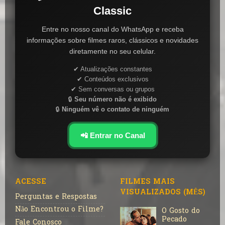
Classic
Entre no nosso canal do WhatsApp e receba
informações sobre filmes raros, clássicos e novidades
diretamente no seu celular.
✔ Atualizações constantes
✔ Conteúdos exclusivos
✔ Sem conversas ou grupos
🔒
Seu número não é exibido
🔒
Ninguém vê o contato de ninguém
📲 Entrar no Canal
ACESSE
FILMES MAIS
VISUALIZADOS (MÊS)
Perguntas e Respostas
Não Encontrou o Filme?
O Gosto do
Pecado
Fale Conosco