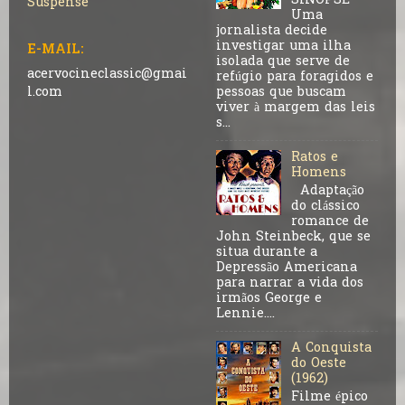
SINOPSE
Suspense
Uma
jornalista decide
investigar uma ilha
E-MAIL:
isolada que serve de
acervocineclassic@gmai
refúgio para foragidos e
pessoas que buscam
l.com
viver à margem das leis
s...
Ratos e
Homens
Adaptação
do clássico
romance de
John Steinbeck, que se
situa durante a
Depressão Americana
para narrar a vida dos
irmãos George e
Lennie....
A Conquista
do Oeste
(1962)
Filme épico