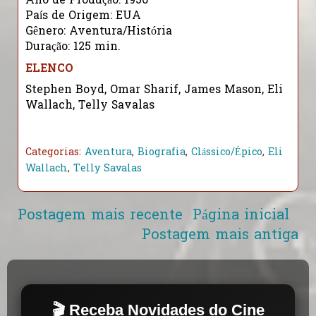
Ano de Produção: 1956
País de Origem: EUA
Gênero: Aventura/História
Duração: 125 min.
ELENCO
Stephen Boyd, Omar Sharif, James Mason, Eli
Wallach, Telly Savalas
Categorias:
Aventura
,
Biografia
,
Clássico/Épico
,
Eli
Wallach
,
Telly Savalas
Postagem mais recente
Página inicial
Postagem mais antiga
🎬 Receba Novidades do Cine