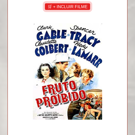
🛒 + INCLUIR FILME