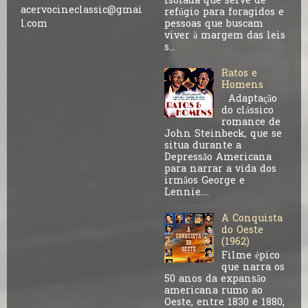
isolada que serve de
acervocineclassic@gmai
refúgio para foragidos e
pessoas que buscam
l.com
viver à margem das leis
s...
Ratos e
Homens
Adaptação
do clássico
romance de
John Steinbeck, que se
situa durante a
Depressão Americana
para narrar a vida dos
irmãos George e
Lennie....
A Conquista
do Oeste
(1962)
Filme épico
que narra os
50 anos da expansão
americana rumo ao
Oeste, entre 1830 e 1880,