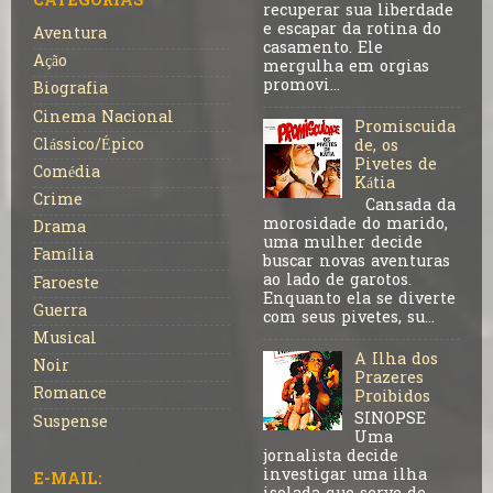
CATEGORIAS
recuperar sua liberdade
e escapar da rotina do
Aventura
casamento. Ele
Ação
mergulha em orgias
promovi...
Biografia
Cinema Nacional
Promiscuida
Clássico/Épico
de, os
Pivetes de
Comédia
Kátia
Crime
Cansada da
morosidade do marido,
Drama
uma mulher decide
Família
buscar novas aventuras
ao lado de garotos.
Faroeste
Enquanto ela se diverte
Guerra
com seus pivetes, su...
Musical
A Ilha dos
Noir
Prazeres
Romance
Proibidos
SINOPSE
Suspense
Uma
jornalista decide
investigar uma ilha
E-MAIL: