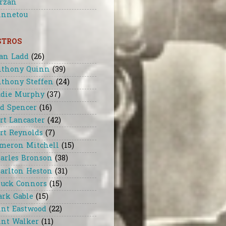
rzan
nnetou
STROS
an Ladd
(26)
thony Quinn
(39)
thony Steffen
(24)
die Murphy
(37)
d Spencer
(16)
rt Lancaster
(42)
rt Reynolds
(7)
meron Mitchell
(15)
arles Bronson
(38)
arlton Heston
(31)
uck Connors
(15)
ark Gable
(15)
int Eastwood
(22)
int Walker
(11)