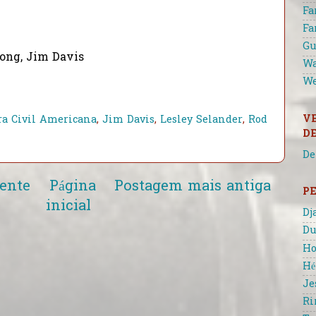
Fa
Fa
Gu
ong, Jim Davis
Wa
We
V
ra Civil Americana
,
Jim Davis
,
Lesley Selander
,
Rod
D
De
ente
Página
Postagem mais antiga
P
inicial
Dj
Du
Ho
Hé
Je
Ri