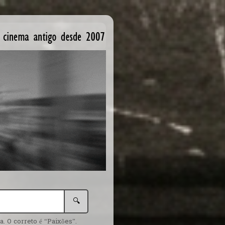
🔍
. O correto é “Paixões”.