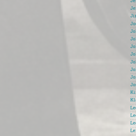
Je
Je
Ji
Jo
Jo
Jo
Jo
Jo
Jo
Jo
Jo
Jo
Ki
Kl
Le
Le
Le
Le