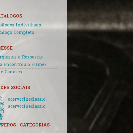
ATÁLOGOS
tálogos Individuais
tálogo Completo
CESSE
rguntas e Respostas
o Encontrou o Filme?
le Conosco
DES SOCIAIS
acervocineclassic
acervocineclassic
NEROS | CATEGORIAS