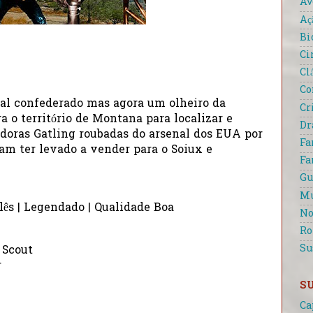
Av
Aç
Bi
Ci
Cl
Co
ial confederado mas agora um olheiro da
Cr
ra o território de Montana para localizar e
D
adoras Gatling roubadas do arsenal dos EUA por
Fa
am ter levado a vender para o Soiux e
Fa
Gu
Mu
lês | Legendado | Qualidade Boa
No
R
Su
 Scout
r
S
Ca