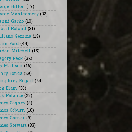
orge Hilton
(17)
orge Montgomery
(32)
anni Garko
(10)
lbert Roland
(31)
uliano Gemma
(18)
enn Ford
(44)
rdon Mitchell
(15)
egory Peck
(32)
y Madison
(16)
nry Fonda
(29)
mphrey Bogart
(24)
ck Elam
(36)
ck Palance
(23)
mes Cagney
(8)
mes Coburn
(18)
mes Garner
(9)
mes Stewart
(33)