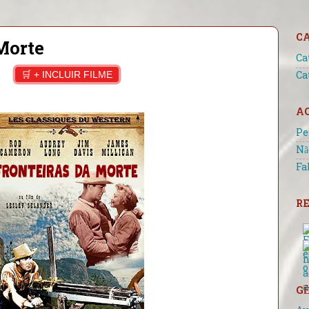
C
Morte
Ca
🛒 + INCLUIR FILME
Ca
A
Pe
Nã
Fa
RE
GÊ