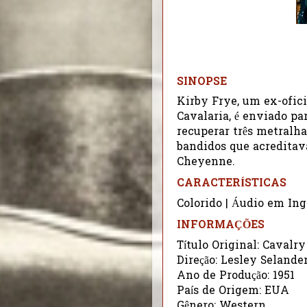
SINOPSE
Kirby Frye, um ex-ofic
Cavalaria, é enviado pa
recuperar três metralh
bandidos que acreditav
Cheyenne.
CARACTERÍSTICAS
Colorido | Áudio em Ing
INFORMAÇÕES
Título Original: Cavalry
Direção: Lesley Selande
Ano de Produção: 1951
País de Origem: EUA
Gênero: Western