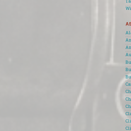
Ta
Wi
A
Al
An
An
Au
Bu
Bu
Bu
Ca
Ch
Ch
Ch
Cl
Cl
Cl