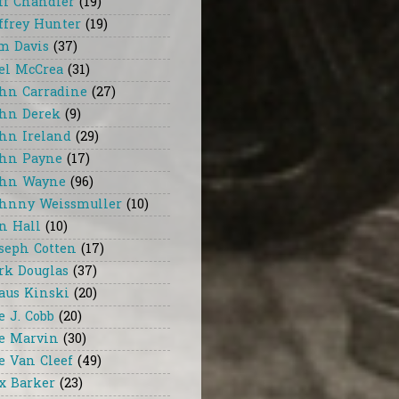
ff Chandler
(19)
ffrey Hunter
(19)
m Davis
(37)
el McCrea
(31)
hn Carradine
(27)
hn Derek
(9)
hn Ireland
(29)
hn Payne
(17)
hn Wayne
(96)
hnny Weissmuller
(10)
n Hall
(10)
seph Cotten
(17)
rk Douglas
(37)
aus Kinski
(20)
e J. Cobb
(20)
e Marvin
(30)
e Van Cleef
(49)
x Barker
(23)