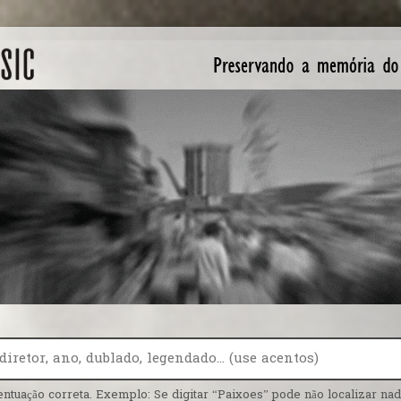
entuação correta. Exemplo: Se digitar “Paixoes” pode não localizar nada