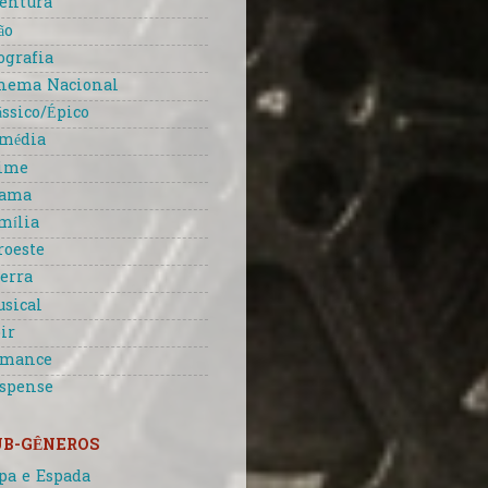
entura
ão
ografia
nema Nacional
ássico/Épico
média
ime
rama
mília
roeste
erra
sical
ir
omance
spense
UB-GÊNEROS
pa e Espada