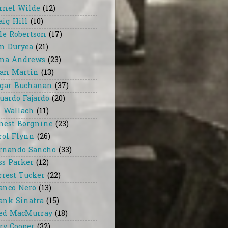
rnel Wilde
(12)
aig Hill
(10)
le Robertson
(17)
n Duryea
(21)
na Andrews
(23)
an Martin
(13)
gar Buchanan
(37)
uardo Fajardo
(20)
i Wallach
(11)
nest Borgnine
(23)
rol Flynn
(26)
rnando Sancho
(33)
ss Parker
(12)
rrest Tucker
(22)
anco Nero
(13)
ank Sinatra
(15)
ed MacMurray
(18)
ry Cooper
(32)