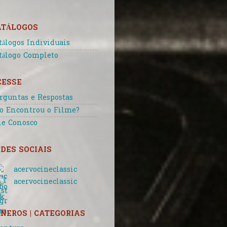
ATÁLOGOS
tálogos Individuais
tálogo Completo
CESSE
rguntas e Respostas
o Encontrou o Filme?
le Conosco
DES SOCIAIS
acervocineclassic
acervocineclassic
NEROS | CATEGORIAS