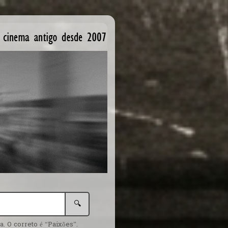
🔍
. O correto é “Paixões”.