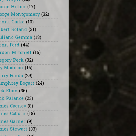
orge Hilton
(17)
orge Montgomery
(32)
anni Garko
(10)
lbert Roland
(31)
uliano Gemma
(18)
enn Ford
(44)
rdon Mitchell
(15)
egory Peck
(32)
y Madison
(16)
nry Fonda
(29)
mphrey Bogart
(24)
ck Elam
(36)
ck Palance
(23)
mes Cagney
(8)
mes Coburn
(18)
mes Garner
(9)
mes Stewart
(33)