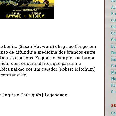
Av
Aç
Bi
Ci
Cl
Co
Cr
D
e bonita (Susan Hayward) chega ao Congo, em
sito de difundir a medicina dos brancos entre
Fa
sticiosos nativos. Enquanto cumpre sua tarefa
Fa
e lidar com os curandeiros que passam a
Gu
súbita paixão por um caçador (Robert Mitchum)
Mu
contrar ouro.
No
R
Su
m Inglês e Português | Legendado |
S
Ca