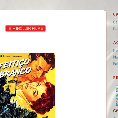
C
Ca
🛒 + INCLUIR FILME
Ca
A
Pe
Nã
Fa
RE
GÊ