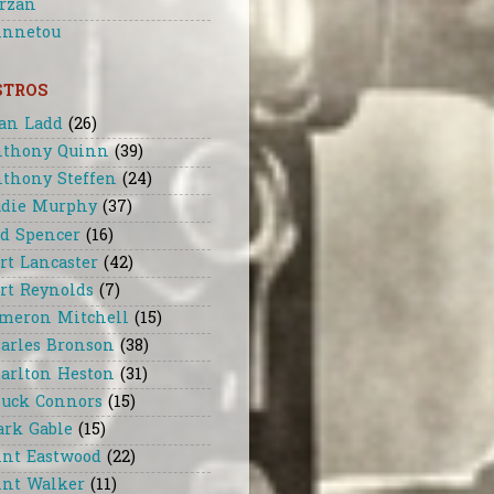
rzan
nnetou
STROS
an Ladd
(26)
thony Quinn
(39)
thony Steffen
(24)
die Murphy
(37)
d Spencer
(16)
rt Lancaster
(42)
rt Reynolds
(7)
meron Mitchell
(15)
arles Bronson
(38)
arlton Heston
(31)
uck Connors
(15)
ark Gable
(15)
int Eastwood
(22)
int Walker
(11)