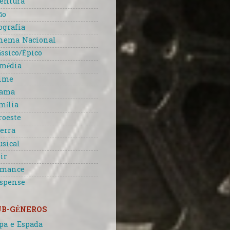
entura
ão
ografia
nema Nacional
ássico/Épico
média
ime
rama
mília
roeste
erra
sical
ir
omance
spense
UB-GÊNEROS
pa e Espada