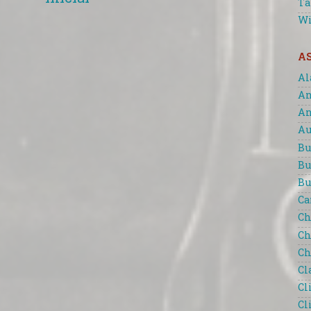
Ta
Wi
A
Al
An
An
Au
Bu
Bu
Bu
Ca
Ch
Ch
Ch
Cl
Cl
Cl