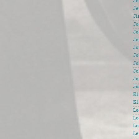
Je
Je
Ji
Jo
Jo
Jo
Jo
Jo
Jo
Jo
Jo
Jo
Ki
Kl
Le
Le
Le
Le