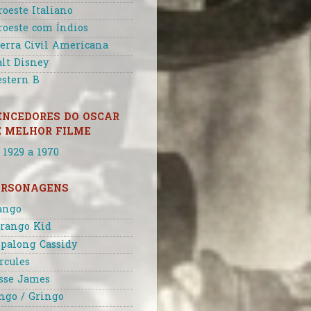
roeste Italiano
roeste com Índios
erra Civil Americana
lt Disney
stern B
ENCEDORES DO OSCAR
E MELHOR FILME
 1929 a 1970
ERSONAGENS
ango
rango Kid
palong Cassidy
rcules
sse James
ngo / Gringo