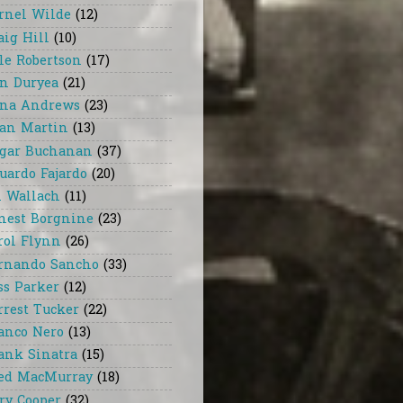
rnel Wilde
(12)
aig Hill
(10)
le Robertson
(17)
n Duryea
(21)
na Andrews
(23)
an Martin
(13)
gar Buchanan
(37)
uardo Fajardo
(20)
i Wallach
(11)
nest Borgnine
(23)
rol Flynn
(26)
rnando Sancho
(33)
ss Parker
(12)
rrest Tucker
(22)
anco Nero
(13)
ank Sinatra
(15)
ed MacMurray
(18)
ry Cooper
(32)