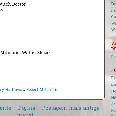
Fa
Witch Doctor
ay
Fa
Gu
Wa
We
V
D
 Mitchum, Walter Slezak
De
P
Dj
Du
ry Hathaway
,
Robert Mitchum
Ho
Hé
Je
ente
Página
Postagem mais antiga
Ri
inicial