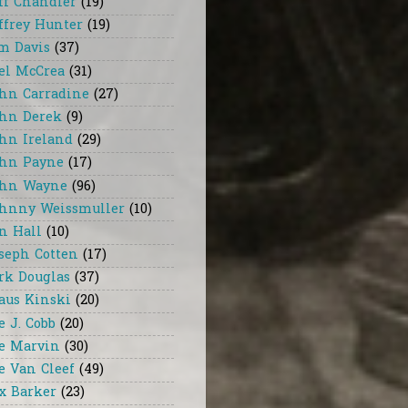
ff Chandler
(19)
ffrey Hunter
(19)
m Davis
(37)
el McCrea
(31)
hn Carradine
(27)
hn Derek
(9)
hn Ireland
(29)
hn Payne
(17)
hn Wayne
(96)
hnny Weissmuller
(10)
n Hall
(10)
seph Cotten
(17)
rk Douglas
(37)
aus Kinski
(20)
e J. Cobb
(20)
e Marvin
(30)
e Van Cleef
(49)
x Barker
(23)