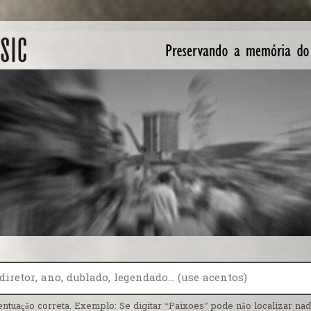
entuação correta. Exemplo: Se digitar “Paixoes” pode não localizar nada