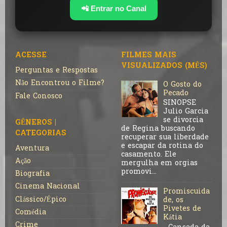
📲 Entrar no Canal
ACESSE
FILMES MAIS
VISUALIZADOS (MÊS)
Perguntas e Respostas
Não Encontrou o Filme?
O Gosto do
Pecado
Fale Conosco
SINOPSE
Julio Garcia
se divorcia
GÊNEROS |
de Regina buscando
CATEGORIAS
recuperar sua liberdade
e escapar da rotina do
Aventura
casamento. Ele
Ação
mergulha em orgias
promovi...
Biografia
Cinema Nacional
Promiscuida
Clássico/Épico
de, os
Pivetes de
Comédia
Kátia
Crime