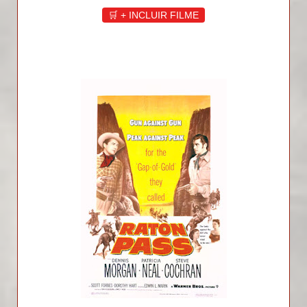
🛒 + INCLUIR FILME