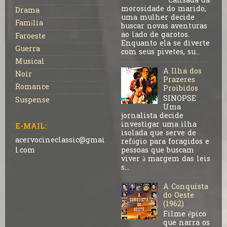
Cansada da
morosidade do marido,
Drama
uma mulher decide
Família
buscar novas aventuras
ao lado de garotos.
Faroeste
Enquanto ela se diverte
Guerra
com seus pivetes, su...
Musical
A Ilha dos
Noir
Prazeres
Romance
Proibidos
SINOPSE
Suspense
Uma
jornalista decide
investigar uma ilha
E-MAIL:
isolada que serve de
acervocineclassic@gmai
refúgio para foragidos e
pessoas que buscam
l.com
viver à margem das leis
s...
A Conquista
do Oeste
(1962)
Filme épico
que narra os