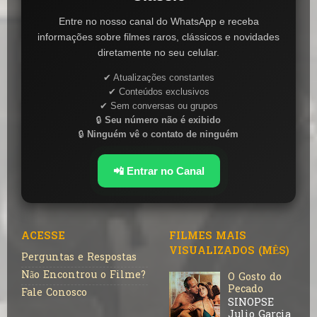
Entre no nosso canal do WhatsApp e receba
informações sobre filmes raros, clássicos e novidades
diretamente no seu celular.
✔ Atualizações constantes
✔ Conteúdos exclusivos
✔ Sem conversas ou grupos
🔒
Seu número não é exibido
🔒
Ninguém vê o contato de ninguém
📲 Entrar no Canal
ACESSE
FILMES MAIS
VISUALIZADOS (MÊS)
Perguntas e Respostas
Não Encontrou o Filme?
O Gosto do
Pecado
Fale Conosco
SINOPSE
Julio Garcia