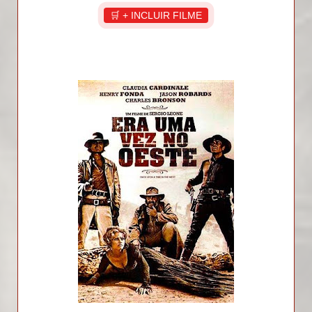
🛒 + INCLUIR FILME