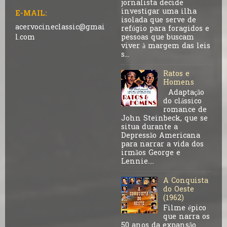
jornalista decide
investigar uma ilha
E-MAIL:
isolada que serve de
acervocineclassic@gmai
refúgio para foragidos e
pessoas que buscam
l.com
viver à margem das leis
s...
Ratos e
Homens
Adaptação
do clássico
romance de
John Steinbeck, que se
situa durante a
Depressão Americana
para narrar a vida dos
irmãos George e
Lennie....
A Conquista
do Oeste
(1962)
Filme épico
que narra os
50 anos da expansão