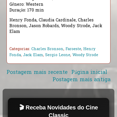
Gênero: Western
Duração: 170 min
Henry Fonda, Claudia Cardinale, Charles
Bronson, Jason Robards, Woody Strode, Jack
Elam
Categorias:
Charles Bronson
,
Faroeste
,
Henry
Fonda
,
Jack Elam
,
Sergio Leone
,
Woody Strode
Postagem mais recente
Página inicial
Postagem mais antiga
🎬 Receba Novidades do Cine
Classic