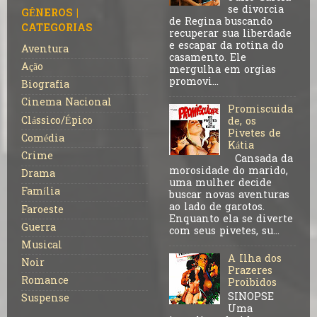
se divorcia
GÊNEROS |
de Regina buscando
CATEGORIAS
recuperar sua liberdade
e escapar da rotina do
Aventura
casamento. Ele
Ação
mergulha em orgias
promovi...
Biografia
Cinema Nacional
Promiscuida
Clássico/Épico
de, os
Pivetes de
Comédia
Kátia
Crime
Cansada da
morosidade do marido,
Drama
uma mulher decide
Família
buscar novas aventuras
ao lado de garotos.
Faroeste
Enquanto ela se diverte
Guerra
com seus pivetes, su...
Musical
A Ilha dos
Noir
Prazeres
Romance
Proibidos
SINOPSE
Suspense
Uma