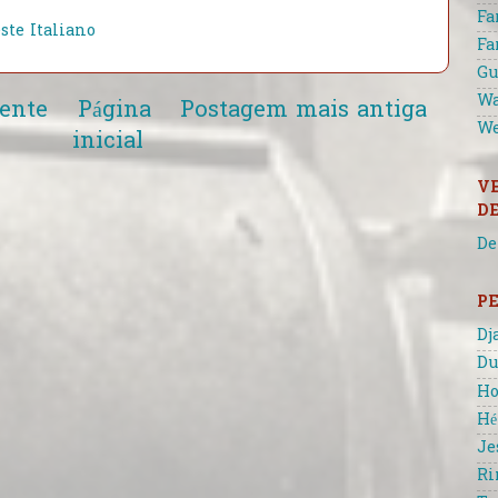
Fa
ste Italiano
Fa
Gu
Wa
ente
Página
Postagem mais antiga
We
inicial
V
D
De
P
Dj
Du
Ho
Hé
Je
Ri