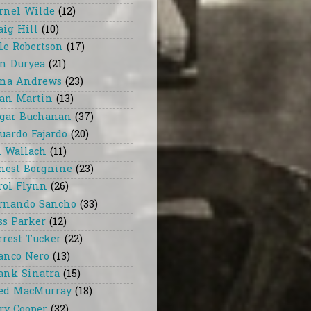
rnel Wilde
(12)
aig Hill
(10)
le Robertson
(17)
n Duryea
(21)
na Andrews
(23)
an Martin
(13)
gar Buchanan
(37)
uardo Fajardo
(20)
i Wallach
(11)
nest Borgnine
(23)
rol Flynn
(26)
rnando Sancho
(33)
ss Parker
(12)
rrest Tucker
(22)
anco Nero
(13)
ank Sinatra
(15)
ed MacMurray
(18)
ry Cooper
(32)