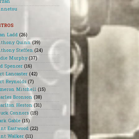
rzan
nnetou
STROS
an Ladd
(26)
thony Quinn
(39)
thony Steffen
(24)
die Murphy
(37)
d Spencer
(16)
rt Lancaster
(42)
rt Reynolds
(7)
meron Mitchell
(15)
arles Bronson
(38)
arlton Heston
(31)
uck Connors
(15)
ark Gable
(15)
int Eastwood
(22)
int Walker
(11)