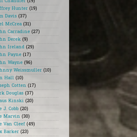
ff Chandler
(19)
ffrey Hunter
(19)
m Davis
(37)
el McCrea
(31)
hn Carradine
(27)
hn Derek
(9)
hn Ireland
(29)
hn Payne
(17)
hn Wayne
(96)
hnny Weissmuller
(10)
n Hall
(10)
seph Cotten
(17)
rk Douglas
(37)
aus Kinski
(20)
e J. Cobb
(20)
e Marvin
(30)
e Van Cleef
(49)
x Barker
(23)