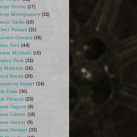
orge Hilton
(17)
orge Montgomery
(32)
anni Garko
(10)
lbert Roland
(31)
uliano Gemma
(18)
enn Ford
(44)
rdon Mitchell
(15)
egory Peck
(32)
y Madison
(16)
nry Fonda
(29)
mphrey Bogart
(24)
ck Elam
(36)
ck Palance
(23)
mes Cagney
(8)
mes Coburn
(18)
mes Garner
(9)
mes Stewart
(33)