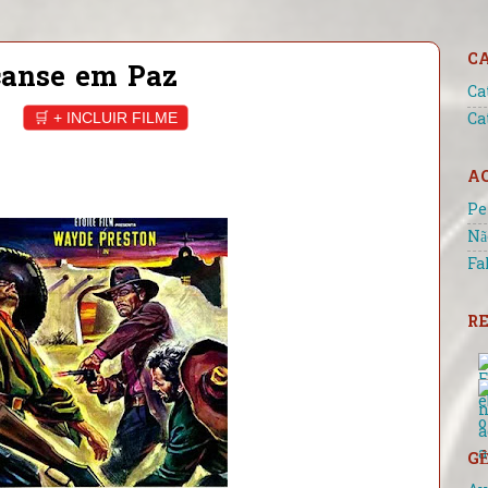
C
canse em Paz
Ca
🛒 + INCLUIR FILME
Ca
A
Pe
Nã
Fa
RE
GÊ