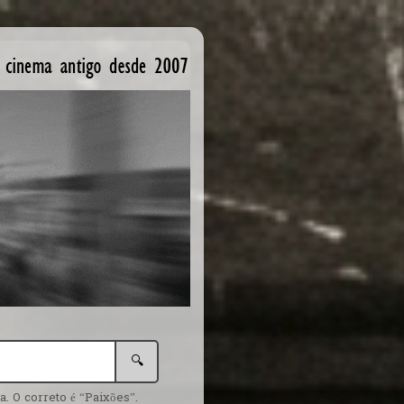
🔍
. O correto é “Paixões”.