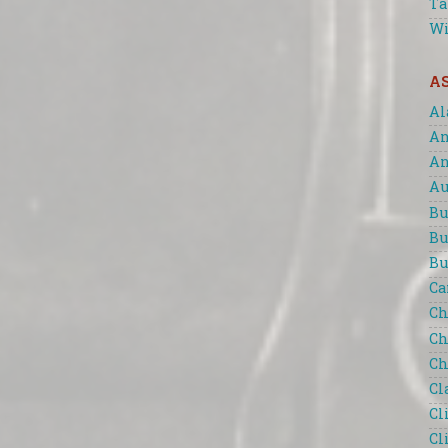
Ta
Wi
A
Al
An
An
Au
Bu
Bu
Bu
Ca
Ch
Ch
Ch
Cl
Cl
Cl