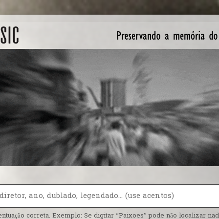
entuação correta. Exemplo: Se digitar “Paixoes” pode não localizar nada