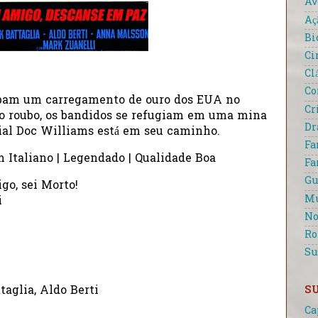
Av
Aç
Bi
Ci
Cl
Co
ubam um carregamento de ouro dos EUA no
Cr
s o roubo, os bandidos se refugiam em uma mina
D
ial Doc Williams está em seu caminho.
Fa
m Italiano | Legendado | Qualidade Boa
Fa
Gu
go, sei Morto!
Mu
i
No
R
Su
S
aglia, Aldo Berti
Ca