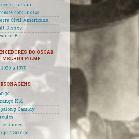
roeste Italiano
roeste com Índios
erra Civil Americana
lt Disney
stern B
ENCEDORES DO OSCAR
E MELHOR FILME
 1929 a 1970
ERSONAGENS
ango
rango Kid
palong Cassidy
rcules
sse James
ngo / Gringo