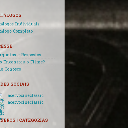
ATÁLOGOS
tálogos Individuais
tálogo Completo
CESSE
rguntas e Respostas
o Encontrou o Filme?
le Conosco
DES SOCIAIS
acervocineclassic
acervocineclassic
NEROS | CATEGORIAS