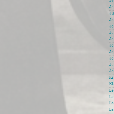
Je
Je
Ji
Jo
Jo
Jo
Jo
Jo
Jo
Jo
Jo
Jo
Ki
Kl
Le
Le
Le
Le