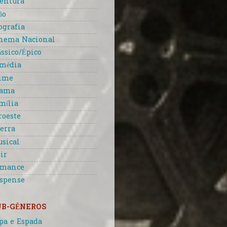
entura
ão
ografia
nema Nacional
ássico/Épico
média
ime
rama
mília
roeste
erra
sical
ir
omance
spense
UB-GÊNEROS
pa e Espada