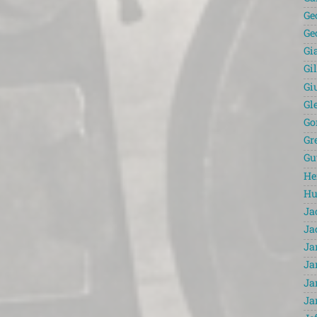
Ge
Ge
Gi
Gi
Gi
Gl
Go
Gr
Gu
He
Hu
Ja
Ja
Ja
Ja
Ja
Ja