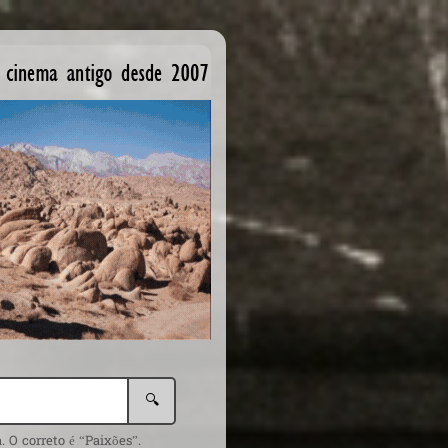
🔍
 O correto é “Paixões”.