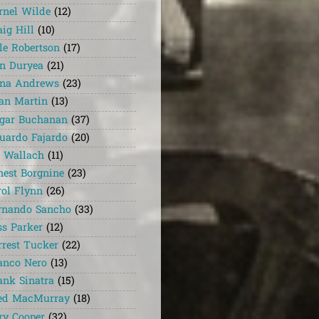
rnel Wilde
(12)
aig Hill
(10)
le Robertson
(17)
n Duryea
(21)
na Andrews
(23)
an Martin
(13)
gar Buchanan
(37)
uardo Fajardo
(20)
i Wallach
(11)
nest Borgnine
(23)
rol Flynn
(26)
rnando Sancho
(33)
ss Parker
(12)
rrest Tucker
(22)
anco Nero
(13)
ank Sinatra
(15)
ed MacMurray
(18)
ry Cooper
(32)