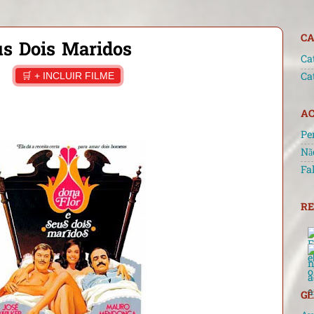
CA
us Dois Maridos
Ca
🛒 + INCLUIR FILME
Ca
AC
Pe
Nã
Fa
RE
GÊ