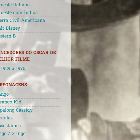
roeste Italiano
roeste com Índios
erra Civil Americana
lt Disney
stern B
NCEDORES DO OSCAR DE
LHOR FILME
 1929 a 1970
ERSONAGENS
ango
rango Kid
palong Cassidy
rcules
sse James
ngo / Gringo