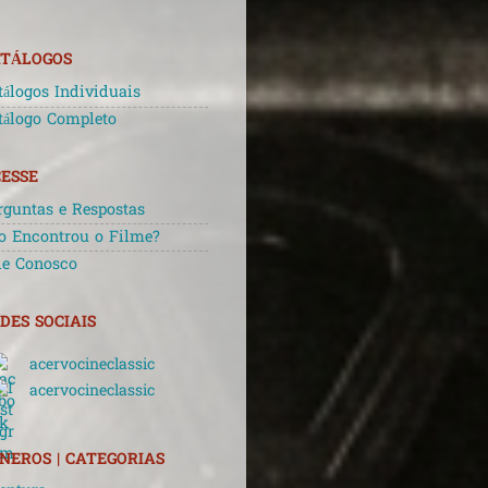
TÁLOGOS
tálogos Individuais
tálogo Completo
ESSE
rguntas e Respostas
o Encontrou o Filme?
le Conosco
DES SOCIAIS
acervocineclassic
acervocineclassic
NEROS | CATEGORIAS