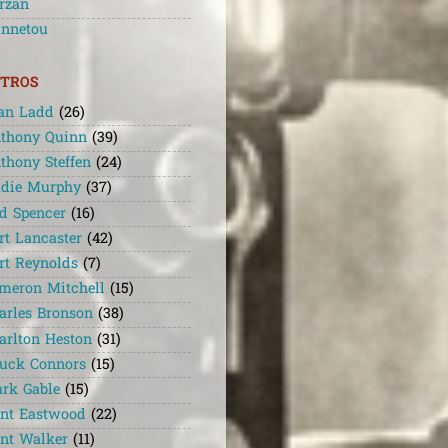
rzan
nnetou
TROS
an Ladd
(26)
thony Quinn
(39)
thony Steffen
(24)
die Murphy
(37)
d Spencer
(16)
rt Lancaster
(42)
rt Reynolds
(7)
meron Mitchell
(15)
arles Bronson
(38)
arlton Heston
(31)
uck Connors
(15)
ark Gable
(15)
int Eastwood
(22)
int Walker
(11)