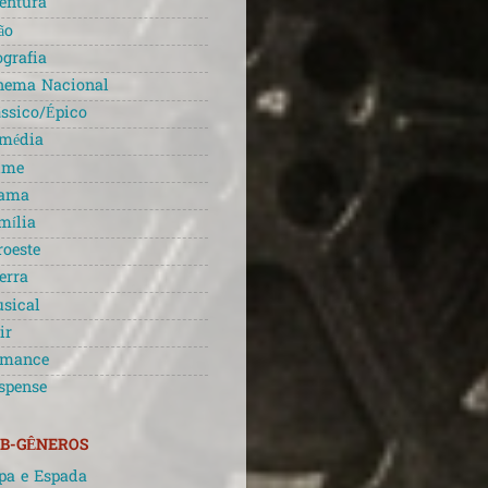
entura
ão
ografia
nema Nacional
ássico/Épico
média
ime
ama
mília
roeste
erra
sical
ir
mance
spense
B-GÊNEROS
pa e Espada