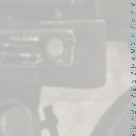
Co
Cr
Da
Da
Da
De
Ed
Ed
El
Er
Er
Fe
Fe
Fo
Fr
Fr
Fr
Ga