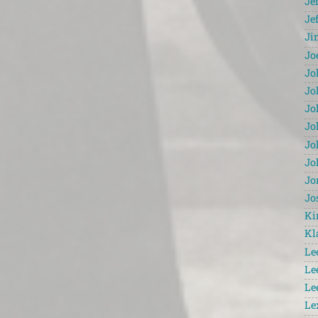
Je
Je
Ji
Jo
Jo
Jo
Jo
Jo
Jo
Jo
Jo
Jo
Ki
Kl
Le
Le
Le
Le