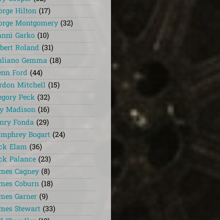
orge Hilton
(17)
orge Montgomery
(32)
anni Garko
(10)
lbert Roland
(31)
uliano Gemma
(18)
enn Ford
(44)
rdon Mitchell
(15)
egory Peck
(32)
y Madison
(16)
nry Fonda
(29)
mphrey Bogart
(24)
ck Elam
(36)
ck Palance
(23)
mes Cagney
(8)
mes Coburn
(18)
mes Garner
(9)
mes Stewart
(33)