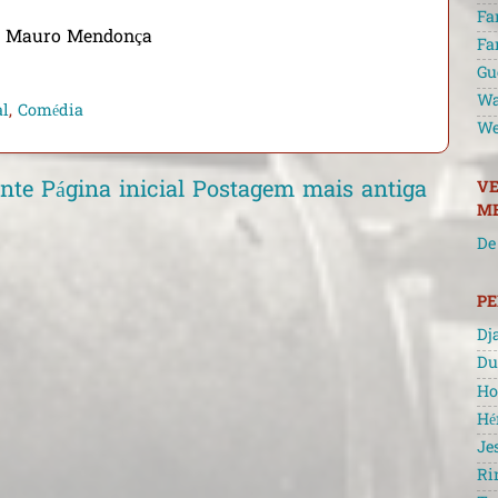
Fa
r, Mauro Mendonça
Fa
Gu
Wa
al
,
Comédia
We
nte
Página inicial
Postagem mais antiga
VE
ME
De
P
Dj
Du
Ho
Hé
Je
Ri