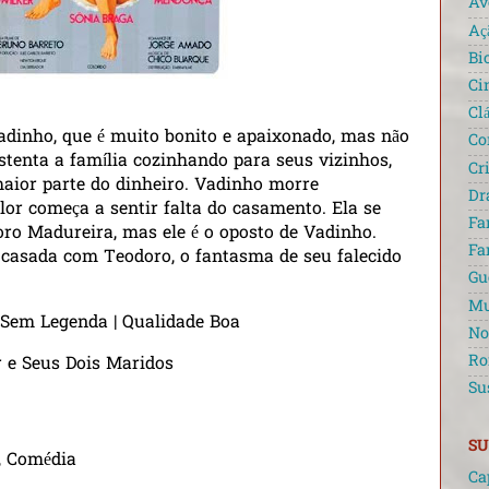
Av
Aç
Bi
Ci
Cl
adinho, que é muito bonito e apaixonado, mas não
Co
ustenta a família cozinhando para seus vizinhos,
Cr
aior parte do dinheiro. Vadinho morre
Dr
or começa a sentir falta do casamento. Ela se
Fa
ro Madureira, mas ele é o oposto de Vadinho.
Fa
 casada com Teodoro, o fantasma de seu falecido
Gu
Mu
| Sem Legenda | Qualidade Boa
No
Ro
r e Seus Dois Maridos
Su
SU
, Comédia
Ca