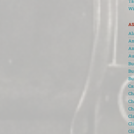
Ta
Wi
AS
Al
An
An
Au
Bu
Bu
Bu
Ca
Ch
Ch
Ch
Cl
Cl
Cl