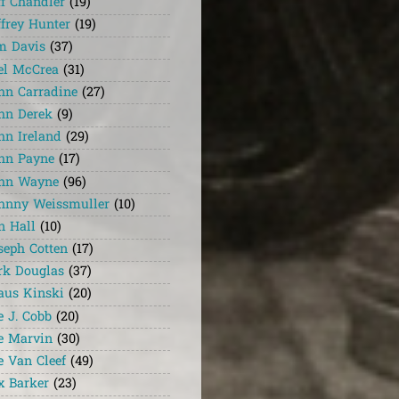
ff Chandler
(19)
ffrey Hunter
(19)
m Davis
(37)
el McCrea
(31)
hn Carradine
(27)
hn Derek
(9)
hn Ireland
(29)
hn Payne
(17)
hn Wayne
(96)
hnny Weissmuller
(10)
n Hall
(10)
seph Cotten
(17)
rk Douglas
(37)
aus Kinski
(20)
e J. Cobb
(20)
e Marvin
(30)
e Van Cleef
(49)
x Barker
(23)