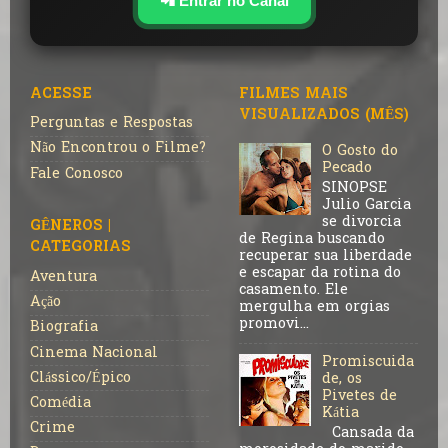
📲 Entrar no Canal
ACESSE
FILMES MAIS
VISUALIZADOS (MÊS)
Perguntas e Respostas
Não Encontrou o Filme?
O Gosto do
Pecado
Fale Conosco
SINOPSE
Julio Garcia
se divorcia
GÊNEROS |
de Regina buscando
CATEGORIAS
recuperar sua liberdade
e escapar da rotina do
Aventura
casamento. Ele
Ação
mergulha em orgias
promovi...
Biografia
Cinema Nacional
Promiscuida
Clássico/Épico
de, os
Pivetes de
Comédia
Kátia
Crime
Cansada da