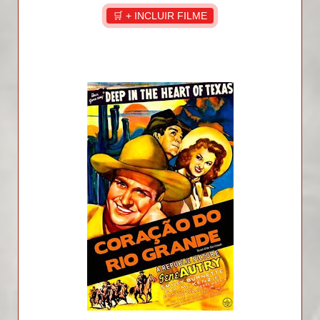
🛒 + INCLUIR FILME