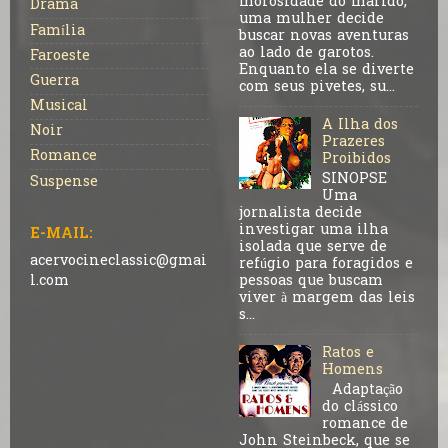
morosidade do marido,
Drama
uma mulher decide
Família
buscar novas aventuras
ao lado de garotos.
Faroeste
Enquanto ela se diverte
Guerra
com seus pivetes, su...
Musical
A Ilha dos
Noir
Prazeres
Romance
Proibidos
SINOPSE
Suspense
Uma
jornalista decide
investigar uma ilha
E-MAIL:
isolada que serve de
acervocineclassic@gmai
refúgio para foragidos e
pessoas que buscam
l.com
viver à margem das leis
s...
Ratos e
Homens
Adaptação
do clássico
romance de
John Steinbeck, que se