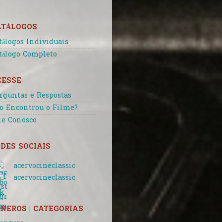
ATÁLOGOS
tálogos Individuais
tálogo Completo
CESSE
rguntas e Respostas
o Encontrou o Filme?
le Conosco
DES SOCIAIS
acervocineclassic
acervocineclassic
NEROS | CATEGORIAS