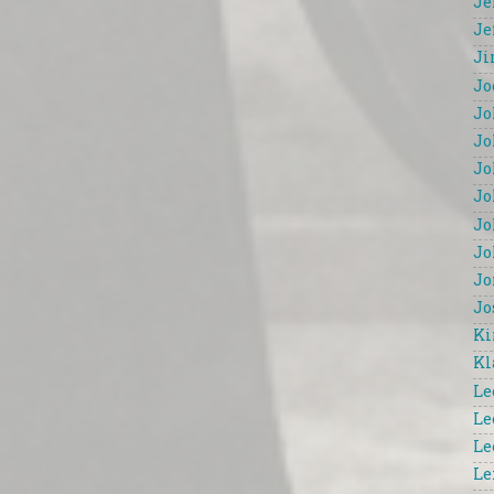
Je
Je
Ji
Jo
Jo
Jo
Jo
Jo
Jo
Jo
Jo
Jo
Ki
Kl
Le
Le
Le
Le