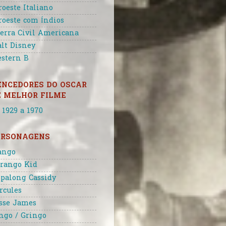
roeste Italiano
roeste com Índios
erra Civil Americana
lt Disney
stern B
ENCEDORES DO OSCAR
E MELHOR FILME
 1929 a 1970
ERSONAGENS
ango
rango Kid
palong Cassidy
rcules
sse James
ngo / Gringo