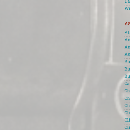
Ta
Wi
A
Al
An
An
Au
Bu
Bu
Bu
Ca
Ch
Ch
Ch
Cl
Cl
Cl