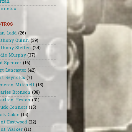
rzan
nnetou
STROS
an Ladd
(26)
thony Quinn
(39)
thony Steffen
(24)
die Murphy
(37)
d Spencer
(16)
rt Lancaster
(42)
rt Reynolds
(7)
meron Mitchell
(15)
arles Bronson
(38)
arlton Heston
(31)
uck Connors
(15)
ark Gable
(15)
int Eastwood
(22)
int Walker
(11)