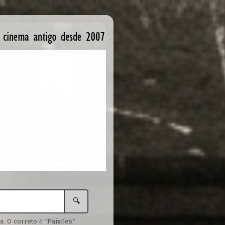
🔍
. O correto é “Paixões”.