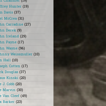
ff Chandler
(19)
ffrey Hunter
(19)
m Davis
(37)
el McCrea
(31)
hn Carradine
(27)
hn Derek
(9)
hn Ireland
(29)
hn Payne
(17)
hn Wayne
(96)
hnny Weissmuller
(10)
n Hall
(10)
seph Cotten
(17)
rk Douglas
(37)
aus Kinski
(20)
e J. Cobb
(20)
e Marvin
(30)
e Van Cleef
(49)
x Barker
(23)