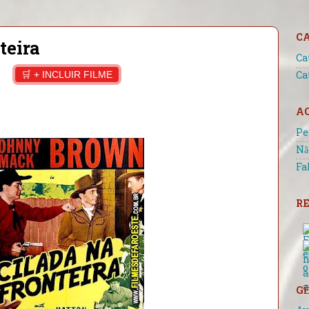
C
teira
Ca
🛒 + INCLUIR FILME
Ca
A
Pe
Nã
Fa
RE
GÊ