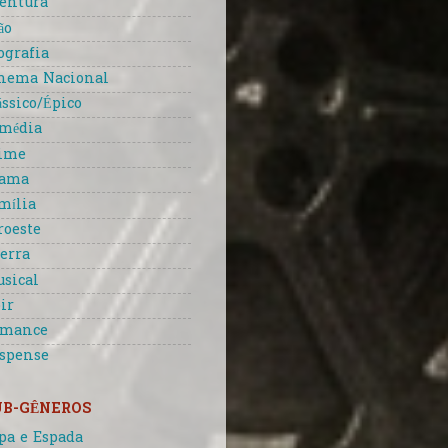
entura
ão
ografia
nema Nacional
ássico/Épico
média
ime
rama
mília
roeste
erra
sical
ir
omance
spense
UB-GÊNEROS
pa e Espada