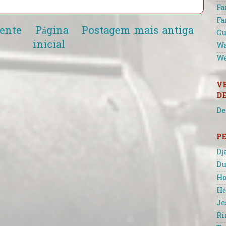
Fa
Fa
ente
Página
Postagem mais antiga
Gu
inicial
Wa
We
V
D
De
P
Dj
Du
Ho
Hé
Je
Ri