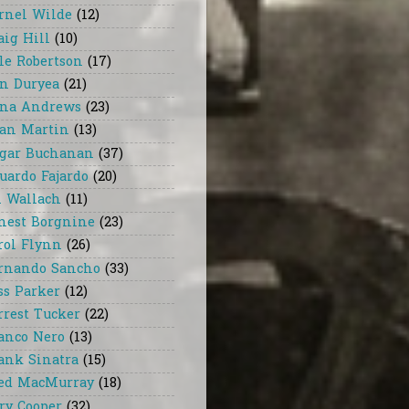
rnel Wilde
(12)
aig Hill
(10)
le Robertson
(17)
n Duryea
(21)
na Andrews
(23)
an Martin
(13)
gar Buchanan
(37)
uardo Fajardo
(20)
i Wallach
(11)
nest Borgnine
(23)
rol Flynn
(26)
rnando Sancho
(33)
ss Parker
(12)
rrest Tucker
(22)
anco Nero
(13)
ank Sinatra
(15)
ed MacMurray
(18)
ry Cooper
(32)