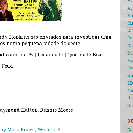
Av
Aç
Bi
Ci
Cl
ndy Hopkins são enviados para investigar uma
Co
hos numa pequena cidade do oeste.
Cr
D
udio em Inglês | Legendado | Qualidade Boa
Fa
r Feud
Fa
r
Gu
Mu
No
R
Su
aymond Hatton, Dennis Moore
S
ny Mack Brown
,
Western B
Ca