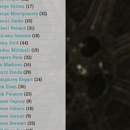
orge Hilton
(17)
orge Montgomery
(32)
anni Garko
(10)
lbert Roland
(31)
uliano Gemma
(18)
enn Ford
(44)
rdon Mitchell
(15)
egory Peck
(32)
y Madison
(16)
nry Fonda
(29)
mphrey Bogart
(24)
ck Elam
(36)
ck Palance
(23)
mes Cagney
(8)
mes Coburn
(18)
mes Garner
(9)
mes Stewart
(33)