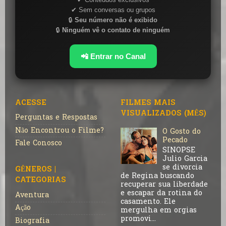
✔ Sem conversas ou grupos
🔒
Seu número não é exibido
🔒
Ninguém vê o contato de ninguém
📲 Entrar no Canal
ACESSE
FILMES MAIS
VISUALIZADOS (MÊS)
Perguntas e Respostas
Não Encontrou o Filme?
O Gosto do
Pecado
Fale Conosco
SINOPSE
Julio Garcia
se divorcia
GÊNEROS |
de Regina buscando
CATEGORIAS
recuperar sua liberdade
e escapar da rotina do
Aventura
casamento. Ele
Ação
mergulha em orgias
promovi...
Biografia