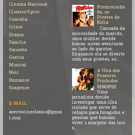
Cinema Nacional
Promiscuida
Clássico/Épico
de, os
Pivetes de
Comédia
Kátia
Crime
Cansada da
morosidade do marido,
Drama
uma mulher decide
Família
buscar novas aventuras
ao lado de garotos.
Faroeste
Enquanto ela se diverte
Guerra
com seus pivetes, su...
Musical
A Ilha dos
Noir
Prazeres
Romance
Proibidos
SINOPSE
Suspense
Uma
jornalista decide
investigar uma ilha
E-MAIL:
isolada que serve de
acervocineclassic@gmai
refúgio para foragidos e
pessoas que buscam
l.com
viver à margem das leis
s...