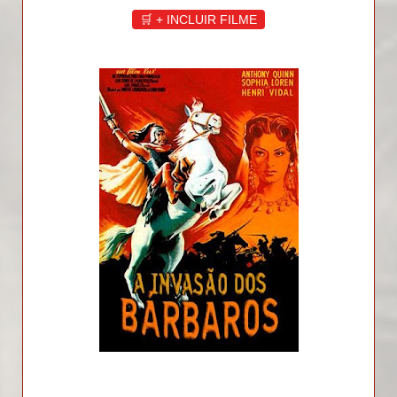
🛒 + INCLUIR FILME