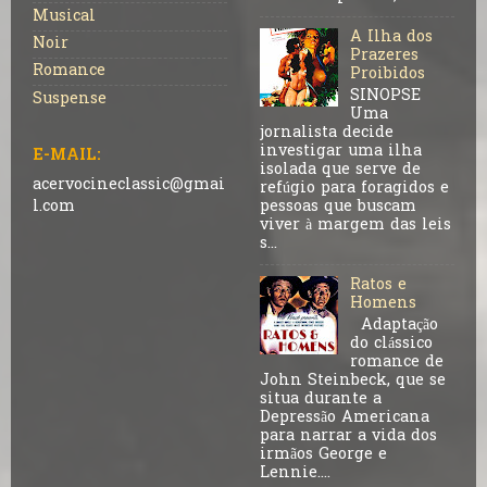
Musical
A Ilha dos
Noir
Prazeres
Romance
Proibidos
SINOPSE
Suspense
Uma
jornalista decide
investigar uma ilha
E-MAIL:
isolada que serve de
acervocineclassic@gmai
refúgio para foragidos e
pessoas que buscam
l.com
viver à margem das leis
s...
Ratos e
Homens
Adaptação
do clássico
romance de
John Steinbeck, que se
situa durante a
Depressão Americana
para narrar a vida dos
irmãos George e
Lennie....