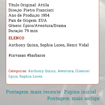
Título Original: Attila
Direção: Pietro Francisci
Ano de Produção: 1954
País de Origem: EUA
Gênero: Épico/Aventura/Drama
Duração: 79 min
ELENCO
Anthony Quinn, Sophia Loren, Henri Vidal
#invasao #barbaros
Categorias:
Anthony Quinn
,
Aventura
,
Clássico/
Épico
,
Sophia Loren
Postagem mais recente
Página inicial
Postagem mais antiga