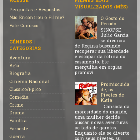
ACESSE
FILMES MAIS
VISUALIZADOS (MÊS)
Perguntas e Respostas
Não Encontrou o Filme?
O Gosto do
Pecado
Fale Conosco
SINOPSE
Julio Garcia
se divorcia
GÊNEROS |
de Regina buscando
CATEGORIAS
recuperar sua liberdade
e escapar da rotina do
Aventura
casamento. Ele
Ação
mergulha em orgias
promovi...
Biografia
Cinema Nacional
Promiscuida
Clássico/Épico
de, os
Pivetes de
Comédia
Kátia
Crime
Cansada da
morosidade do marido,
Drama
uma mulher decide
Família
buscar novas aventuras
ao lado de garotos.
Faroeste
Enquanto ela se diverte
Guerra
com seus pivetes, su...